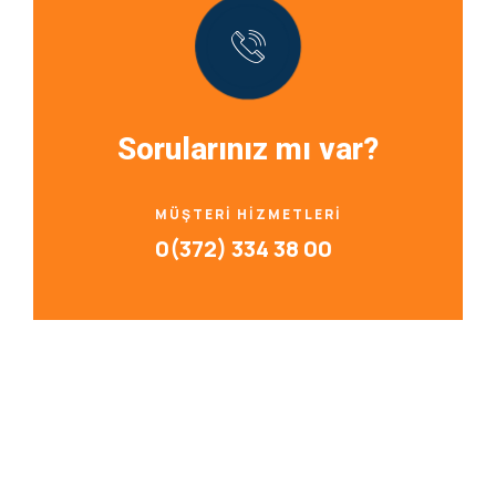
Sorularınız mı var?
MÜŞTERI HIZMETLERI
0(372) 334 38 00